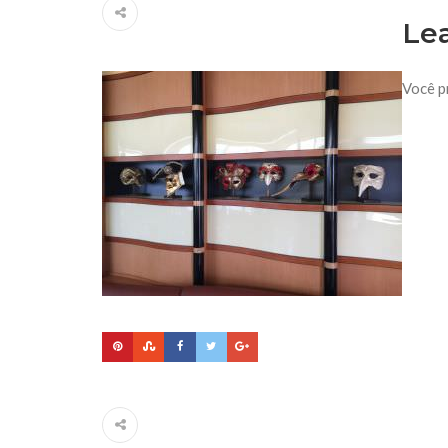
Le
Você p