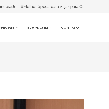
hor época para viajar para Orlando: mês a mês (guia comp
SPECIAIS
SUA VIAGEM
CONTATO