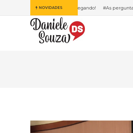
 da Disney Está Chegando!
#As perguntas que eu mais re
NOVIDADES