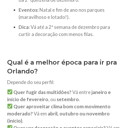
Eventos:
Natal e fim de ano nos parques
(maravilhoso e lotado!).
Dica:
Vá até a 2ª semana de dezembro para
curtir a decoração com menos filas.
Qual é a melhor época para ir pra
Orlando?
Depende do seu perfil:
Quer fugir das multidões?
Vá entre
janeiro e
início de fevereiro
, ou
setembro
.
Quer aproveitar clima bom com movimento
moderado?
Vá em
abril, outubro ou novembro
(início)
.
Quer ver decoração e eventos especiais?
Vá em