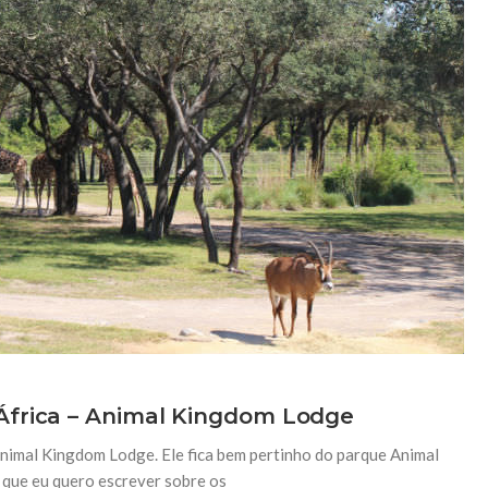
África – Animal Kingdom Lodge
Animal Kingdom Lodge. Ele fica bem pertinho do parque Animal
 que eu quero escrever sobre os