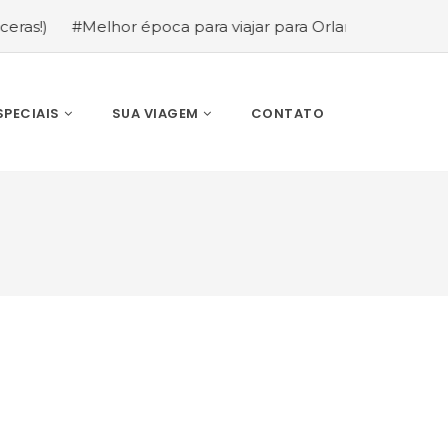
poca para viajar para Orlando: mês a mês (guia completo)
SPECIAIS
SUA VIAGEM
CONTATO