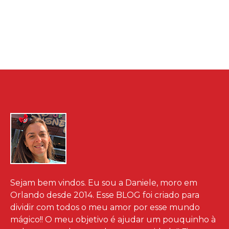
Sejam bem vindos. Eu sou a Daniele, moro em
Orlando desde 2014. Esse BLOG foi criado para
dividir com todos o meu amor por esse mundo
mágico!! O meu objetivo é ajudar um pouquinho à