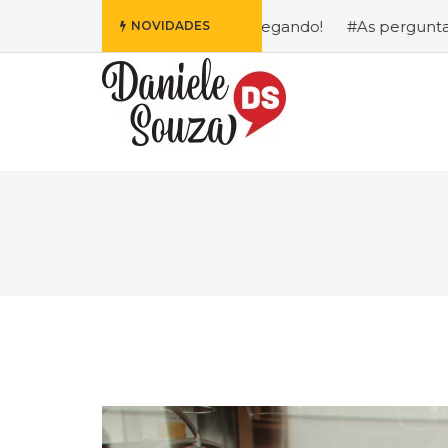
 da Disney Está Chegando!
#As perguntas que eu mais re
NOVIDADES