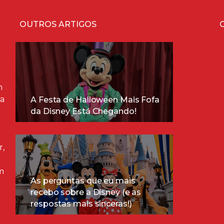
OUTROS ARTIGOS
m
ra
A Festa de Halloween Mais Fofa
da Disney Está Chegando!
r,
m
As perguntas que eu mais
recebo sobre a Disney (e as
respostas mais sinceras!)