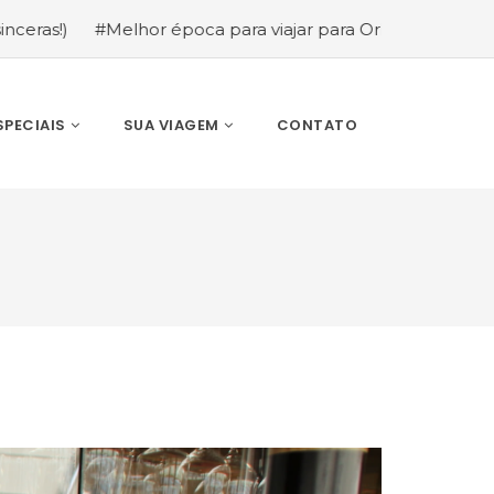
hor época para viajar para Orlando: mês a mês (guia comp
SPECIAIS
SUA VIAGEM
CONTATO