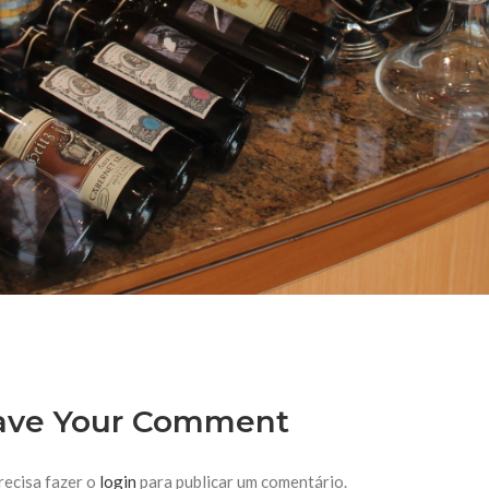
ave Your Comment
recisa fazer o
login
para publicar um comentário.