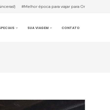
hor época para viajar para Orlando: mês a mês (guia compl
SPECIAIS
SUA VIAGEM
CONTATO