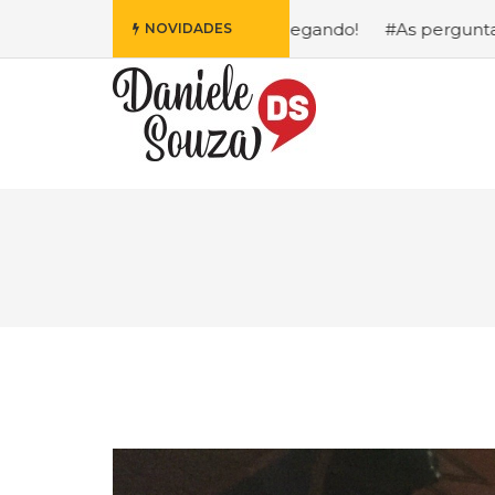
 da Disney Está Chegando!
#As perguntas que eu mais rec
NOVIDADES