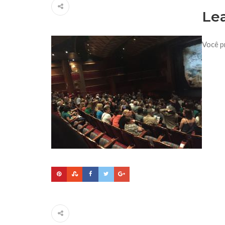
Le
Você p