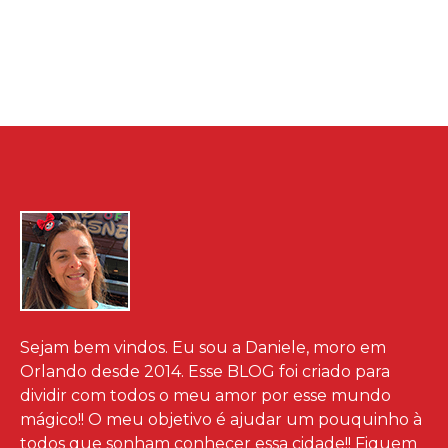
Sejam bem vindos. Eu sou a Daniele, moro em
Orlando desde 2014. Esse BLOG foi criado para
dividir com todos o meu amor por esse mundo
mágico!! O meu objetivo é ajudar um pouquinho à
todos que sonham conhecer essa cidade!! Fiquem