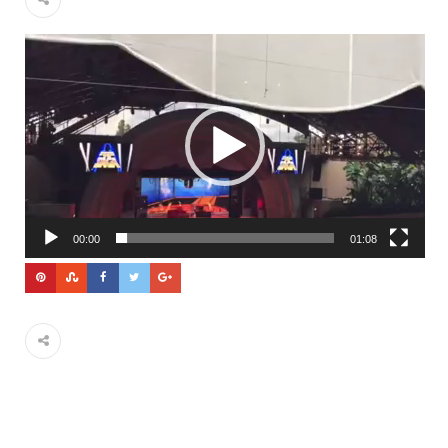
Tocador
de
vídeo
00:00
01:08