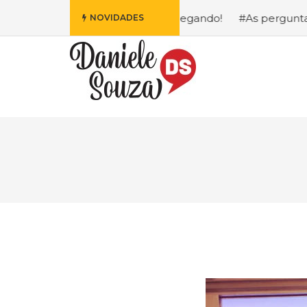
s Fofa da Disney Está Chegando!
#As perguntas que eu ma
NOVIDADES