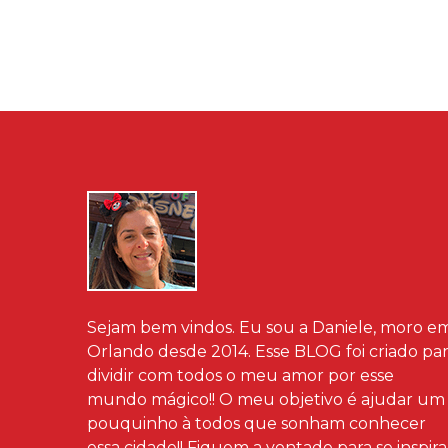
Sejam bem vindos. Eu sou a Daniele, moro e
Orlando desde 2014. Esse BLOG foi criado pa
dividir com todos o meu amor por esse
mundo mágico!! O meu objetivo é ajudar um
pouquinho à todos que sonham conhecer
essa cidade!! Fiquem a vontade para se inspira