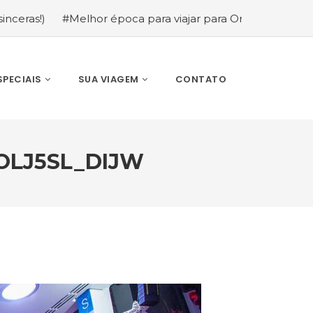
elhor época para viajar para Orlando: mês a mês (guia co
SPECIAIS
SUA VIAGEM
CONTATO
OLJ5SL_DIJW