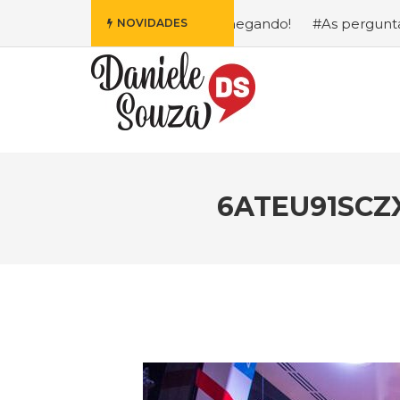
fa da Disney Está Chegando!
#As perguntas que eu mais 
NOVIDADES
6ATEU91SCZ