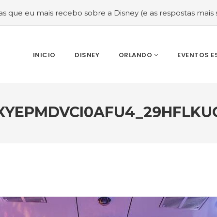
recebo sobre a Disney (e as respostas mais sinceras!)
#M
INICIO
DISNEY
ORLANDO
EVENTOS E
XYEPMDVCI0AFU4_29HFLKU