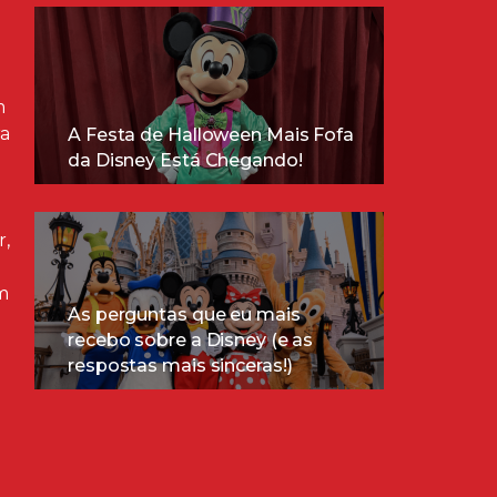
m
ra
A Festa de Halloween Mais Fofa
da Disney Está Chegando!
r,
m
As perguntas que eu mais
recebo sobre a Disney (e as
respostas mais sinceras!)