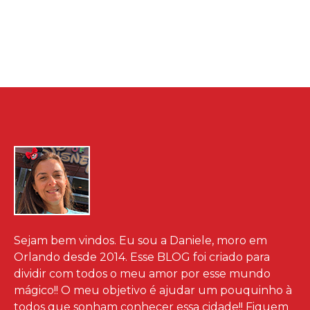
Sejam bem vindos. Eu sou a Daniele, moro em
Orlando desde 2014. Esse BLOG foi criado para
dividir com todos o meu amor por esse mundo
mágico!! O meu objetivo é ajudar um pouquinho à
todos que sonham conhecer essa cidade!! Fiquem