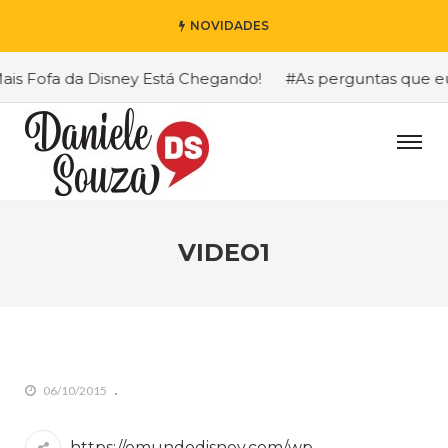
NOVIDADES
s Fofa da Disney Está Chegando!
#As perguntas que eu ma
VIDEO1
06/10/2015
https://omundodisney.com/wp-