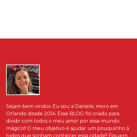
Sejam bem vindos. Eu sou a Daniele, moro em
Orlando desde 2014. Esse BLOG foi criado para
dividir com todos o meu amor por esse mundo
mágico!! O meu objetivo é ajudar um pouquinho à
todos que sonham conhecer essa cidade!! Fiquem