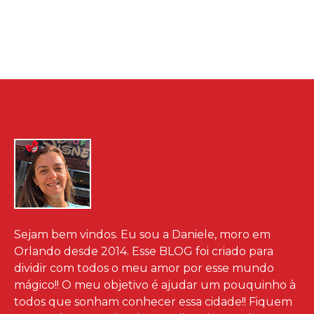
Sejam bem vindos. Eu sou a Daniele, moro em
Orlando desde 2014. Esse BLOG foi criado para
dividir com todos o meu amor por esse mundo
mágico!! O meu objetivo é ajudar um pouquinho à
todos que sonham conhecer essa cidade!! Fiquem