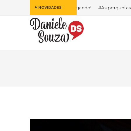
 Disney Está Chegando!
#As perguntas que eu mais recebo
NOVIDADES