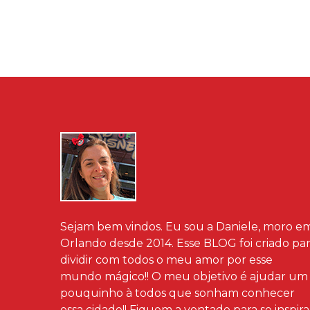
Sejam bem vindos. Eu sou a Daniele, moro e
Orlando desde 2014. Esse BLOG foi criado pa
dividir com todos o meu amor por esse
mundo mágico!! O meu objetivo é ajudar um
pouquinho à todos que sonham conhecer
essa cidade!! Fiquem a vontade para se inspira