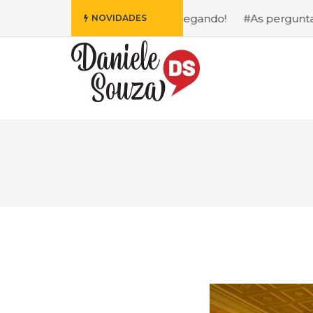
 Fofa da Disney Está Chegando!
#As perguntas que eu ma
NOVIDADES