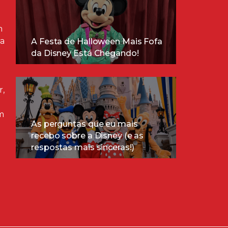
m
ra
A Festa de Halloween Mais Fofa
da Disney Está Chegando!
r,
m
As perguntas que eu mais
recebo sobre a Disney (e as
respostas mais sinceras!)