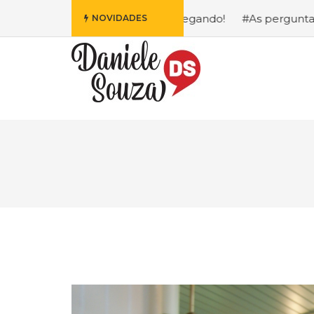
ofa da Disney Está Chegando!
#As perguntas que eu mais
NOVIDADES