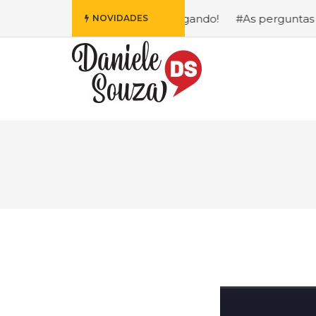
ofa da Disney Está Chegando!
#As perguntas que eu mais
NOVIDADES