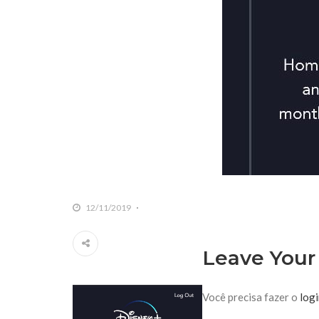
12/11/2019
Leave You
Você precisa fazer o
log