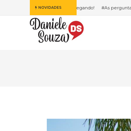
ofa da Disney Está Chegando!
#As perguntas que eu mais 
NOVIDADES