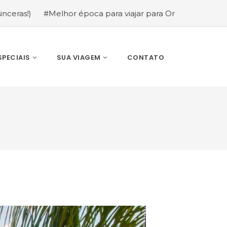
elhor época para viajar para Orlando: mês a mês (guia co
SPECIAIS
SUA VIAGEM
CONTATO