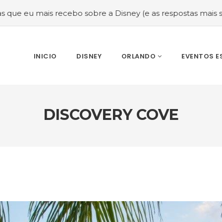
recebo sobre a Disney (e as respostas mais sinceras!)
#M
INICIO
DISNEY
ORLANDO
EVENTOS E
DISCOVERY COVE