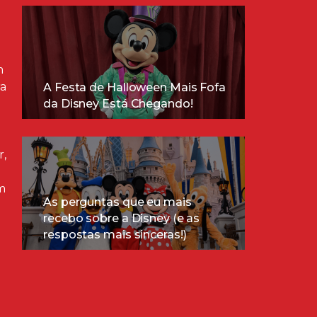
m
ra
A Festa de Halloween Mais Fofa
da Disney Está Chegando!
r,
m
As perguntas que eu mais
recebo sobre a Disney (e as
respostas mais sinceras!)