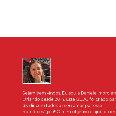
Sejam bem vindos. Eu sou a Daniele, moro e
Orlando desde 2014. Esse BLOG foi criado pa
dividir com todos o meu amor por esse
mundo mágico!! O meu objetivo é ajudar um