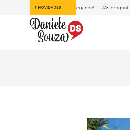
 Fofa da Disney Está Chegando!
#As perguntas que eu ma
NOVIDADES