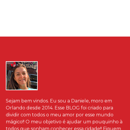
Sejam bem vindos. Eu sou a Daniele, moro em
Orlando desde 2014. Esse BLOG foi criado para
dividir com todos o meu amor por esse mundo
mágico!! O meu objetivo é ajudar um pouquinho à
todos que sonham conhecer essa cidade!! Fiquem