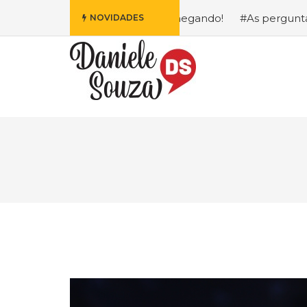
 da Disney Está Chegando!
#As perguntas que eu mais re
NOVIDADES