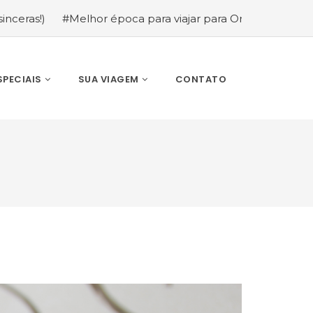
hor época para viajar para Orlando: mês a mês (guia comp
SPECIAIS
SUA VIAGEM
CONTATO