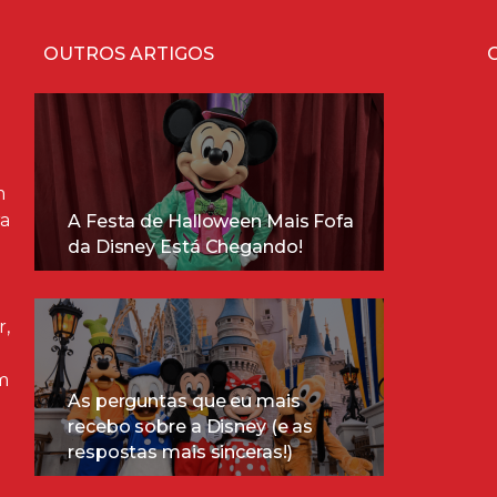
OUTROS ARTIGOS
m
ra
A Festa de Halloween Mais Fofa
da Disney Está Chegando!
r,
m
As perguntas que eu mais
recebo sobre a Disney (e as
respostas mais sinceras!)