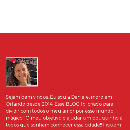
Sejam bem vindos. Eu sou a Daniele, moro em
Orlando desde 2014. Esse BLOG foi criado para
dividir com todos o meu amor por esse mundo
mágico!! O meu objetivo é ajudar um pouquinho à
todos que sonham conhecer essa cidade!! Fiquem