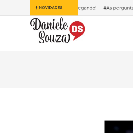
s Fofa da Disney Está Chegando!
#As perguntas que eu ma
NOVIDADES