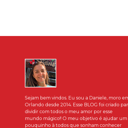
Sejam bem vindos. Eu sou a Daniele, moro e
Orlando desde 2014. Esse BLOG foi criado pa
dividir com todos o meu amor por esse
mundo mágico!! O meu objetivo é ajudar um
pouquinho à todos que sonham conhecer