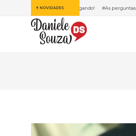
sney Está Chegando!
#As perguntas que eu mais recebo so
NOVIDADES