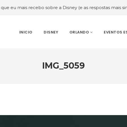
bre a Disney (e as respostas mais sinceras!)
#Melhor ép
INICIO
DISNEY
ORLANDO
EVENTOS E
IMG_5059