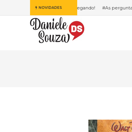
 Fofa da Disney Está Chegando!
#As perguntas que eu ma
NOVIDADES