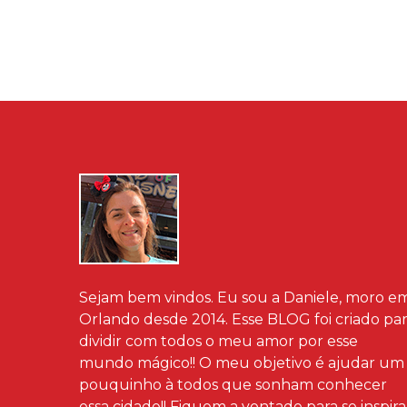
Sejam bem vindos. Eu sou a Daniele, moro e
Orlando desde 2014. Esse BLOG foi criado pa
dividir com todos o meu amor por esse
mundo mágico!! O meu objetivo é ajudar um
pouquinho à todos que sonham conhecer
essa cidade!! Fiquem a vontade para se inspira