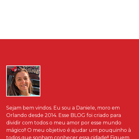
Sejam bem vindos. Eu sou a Daniele, moro em
Orlando desde 2014. Esse BLOG foi criado para
dividir com todos o meu amor por esse mundo
mágico!! O meu objetivo é ajudar um pouquinho à
todos que sonham conhecer essa cidade!! Fiquem