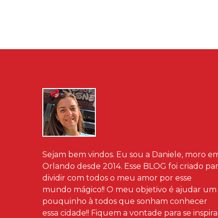
Sejam bem vindos. Eu sou a Daniele, moro e
Orlando desde 2014. Esse BLOG foi criado pa
dividir com todos o meu amor por esse
mundo mágico!! O meu objetivo é ajudar um
pouquinho à todos que sonham conhecer
essa cidade!! Fiquem a vontade para se inspira