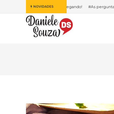
ofa da Disney Está Chegando!
#As perguntas que eu mais
NOVIDADES