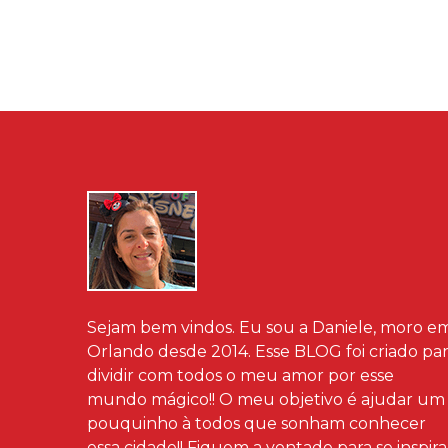
Sejam bem vindos. Eu sou a Daniele, moro e
Orlando desde 2014. Esse BLOG foi criado pa
dividir com todos o meu amor por esse
mundo mágico!! O meu objetivo é ajudar um
pouquinho à todos que sonham conhecer
essa cidade!! Fiquem a vontade para se inspira