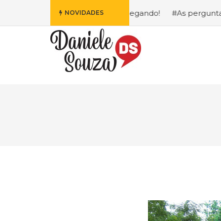
ais Fofa da Disney Está Chegando!
#As perguntas que eu
NOVIDADES