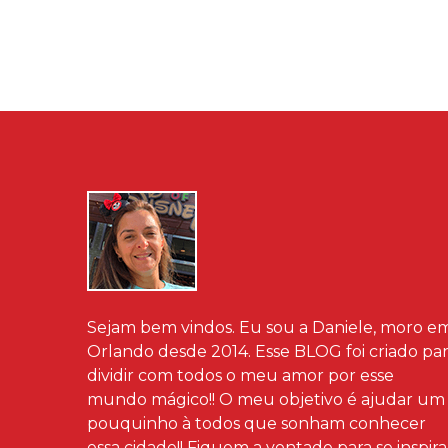
Sejam bem vindos. Eu sou a Daniele, moro e
Orlando desde 2014. Esse BLOG foi criado pa
dividir com todos o meu amor por esse
mundo mágico!! O meu objetivo é ajudar um
pouquinho à todos que sonham conhecer
essa cidade!! Fiquem a vontade para se inspira