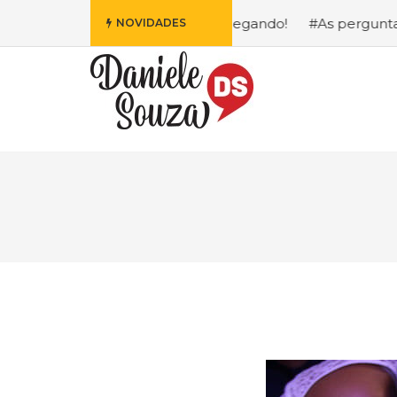
 Fofa da Disney Está Chegando!
#As perguntas que eu ma
NOVIDADES