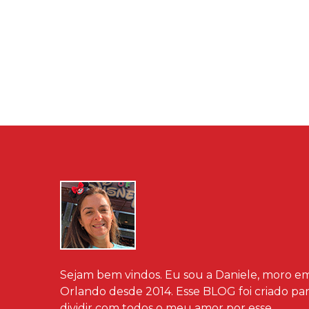
Sejam bem vindos. Eu sou a Daniele, moro e
Orlando desde 2014. Esse BLOG foi criado pa
dividir com todos o meu amor por esse