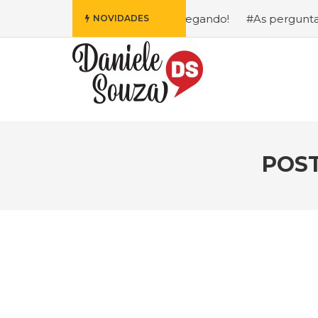
is Fofa da Disney Está Chegando!
#As perguntas que eu 
NOVIDADES
POST