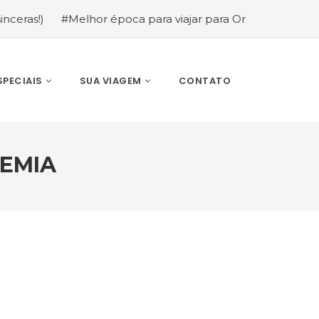
#Melhor época para viajar para Orlando: mês a mês (gu
SPECIAIS
SUA VIAGEM
CONTATO
DEMIA