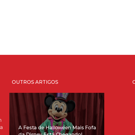
OUTROS ARTIGOS
m
ra
A Festa de Halloween Mais Fofa
da Disney Está Chegando!