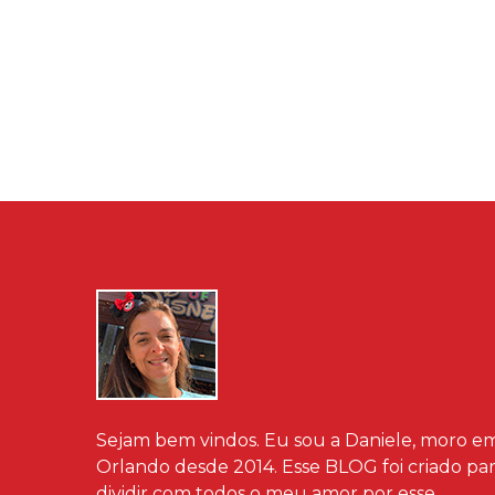
Sejam bem vindos. Eu sou a Daniele, moro e
Orlando desde 2014. Esse BLOG foi criado pa
dividir com todos o meu amor por esse