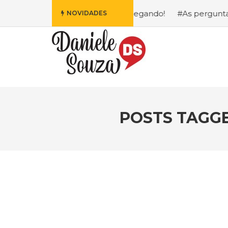
is Fofa da Disney Está Chegando!
#As perguntas que eu m
NOVIDADES
POSTS TAGG