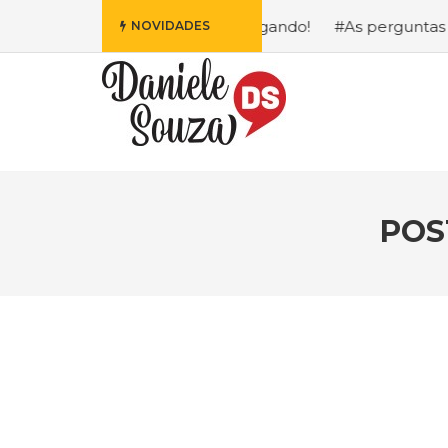
 Disney Está Chegando!
#As perguntas que eu mais recebo
NOVIDADES
POS