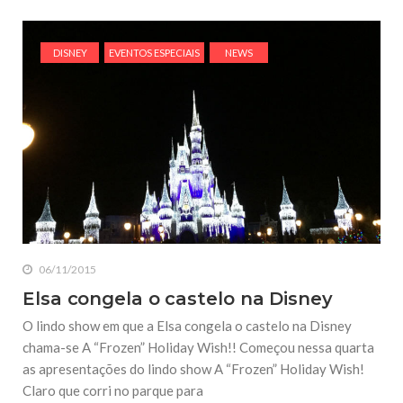
DISNEY
EVENTOS ESPECIAIS
NEWS
06/11/2015
Elsa congela o castelo na Disney
O lindo show em que a Elsa congela o castelo na Disney
chama-se A “Frozen” Holiday Wish!! Começou nessa quarta
as apresentações do lindo show A “Frozen” Holiday Wish!
Claro que corri no parque para