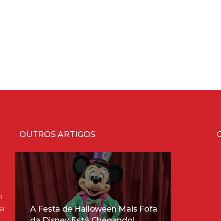
OUTROS ARTIGOS
m
ra
A Festa de Halloween Mais Fofa
da Disney Está Chegando!