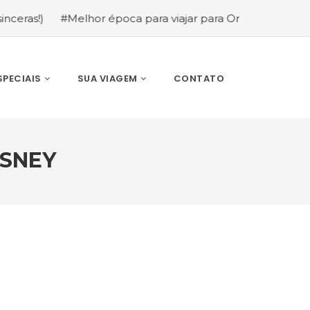
!)
#Melhor época para viajar para Orlando: mês a mês (
SPECIAIS
SUA VIAGEM
CONTATO
ISNEY