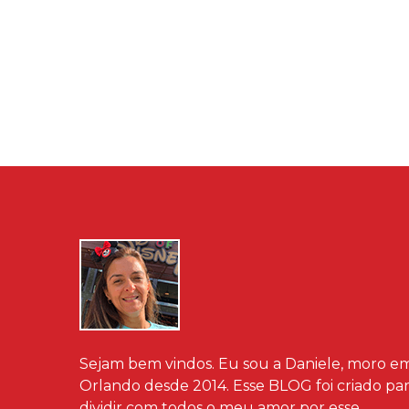
Sejam bem vindos. Eu sou a Daniele, moro e
Orlando desde 2014. Esse BLOG foi criado pa
dividir com todos o meu amor por esse