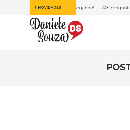
Mais Fofa da Disney Está Chegando!
#As perguntas que e
NOVIDADES
POST