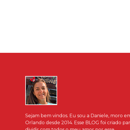
Sejam bem vindos. Eu sou a Daniele, moro e
Orlando desde 2014. Esse BLOG foi criado pa
dividir com todos o meu amor por esse