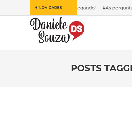
s Fofa da Disney Está Chegando!
#As perguntas que eu ma
NOVIDADES
POSTS TAGG