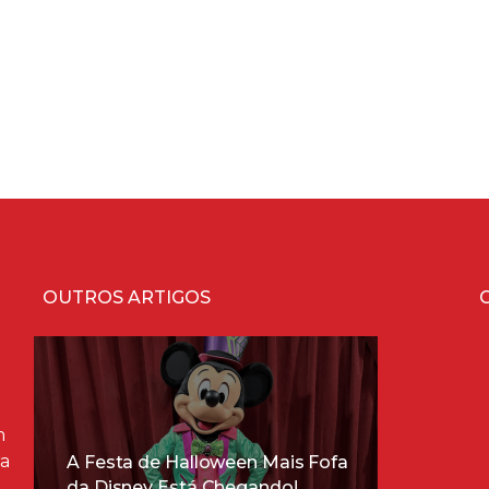
OUTROS ARTIGOS
m
ra
A Festa de Halloween Mais Fofa
da Disney Está Chegando!