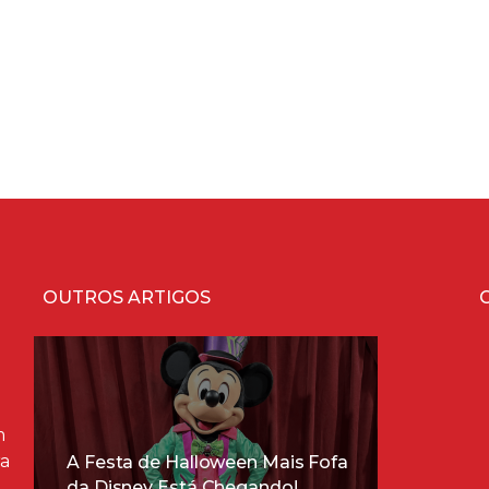
OUTROS ARTIGOS
m
ra
A Festa de Halloween Mais Fofa
da Disney Está Chegando!