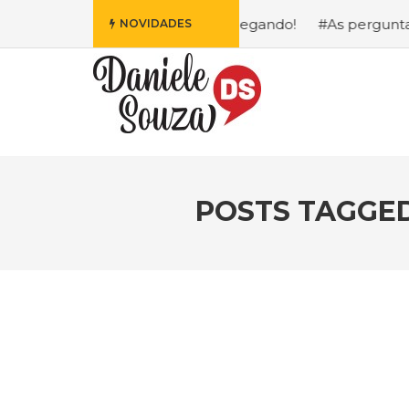
s Fofa da Disney Está Chegando!
#As perguntas que eu m
NOVIDADES
POSTS TAGGE