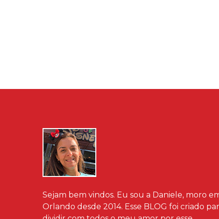
Sejam bem vindos. Eu sou a Daniele, moro e
Orlando desde 2014. Esse BLOG foi criado pa
dividir com todos o meu amor por esse