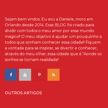
Sejam bem vindos. Eu sou a Daniele, moro em
Orlando desde 2014. Esse BLOG foi criado para
dividir com todos o meu amor por esse mundo
mágico!! O meu objetivo é ajudar um pouquinho à
todos que sonham conhecer essa cidade!! Fiquem
a vontade para se inspirar, se divertir e conhecer,
através do meu olhar, essa cidade que é "Aonde os
sonhos se tornam realidade!
OUTROS ARTIGOS
A Festa de Halloween Mais Fofa da Disney Está 
As perguntas que eu mais recebo sobre a Disney (