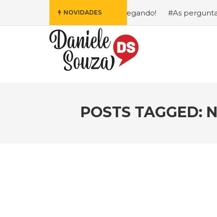
is Fofa da Disney Está Chegando!
#As perguntas que eu 
NOVIDADES
POSTS TAGGED: 