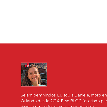
Sejam bem vindos. Eu sou a Daniele, moro e
Orlando desde 2014. Esse BLOG foi criado pa
dividir com todos o meu amor por esse