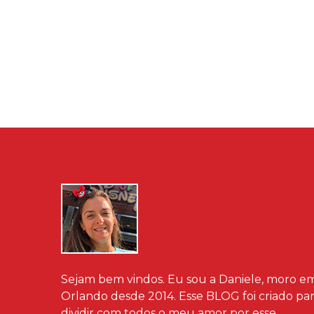
Sejam bem vindos. Eu sou a Daniele, moro e
Orlando desde 2014. Esse BLOG foi criado pa
dividir com todos o meu amor por esse