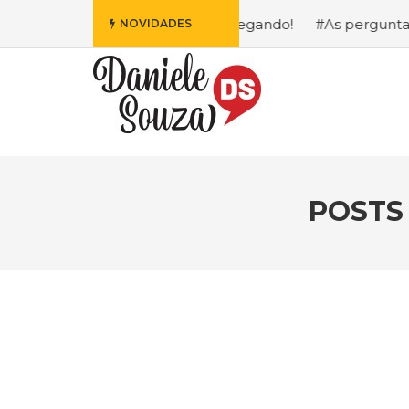
is Fofa da Disney Está Chegando!
#As perguntas que eu 
NOVIDADES
POSTS