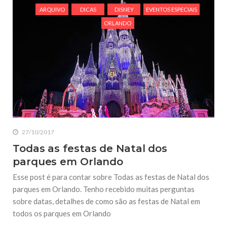
ARQUIVO
DICAS
DISNEY
EVENTOS ESPECIAIS
ORLANDO
27/10/2017
Todas as festas de Natal dos
parques em Orlando
Esse post é para contar sobre Todas as festas de Natal dos
parques em Orlando. Tenho recebido muitas perguntas
sobre datas, detalhes de como são as festas de Natal em
todos os parques em Orlando