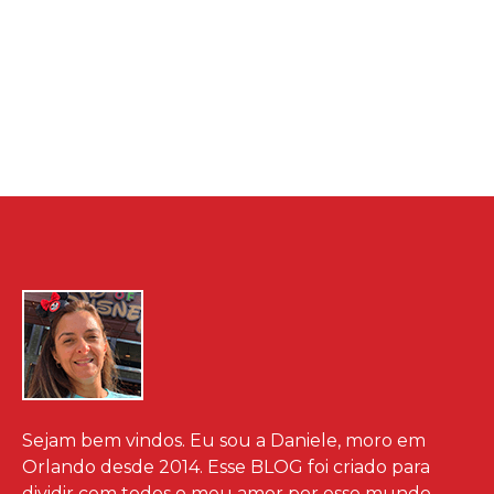
Sejam bem vindos. Eu sou a Daniele, moro em
Orlando desde 2014. Esse BLOG foi criado para
dividir com todos o meu amor por esse mundo