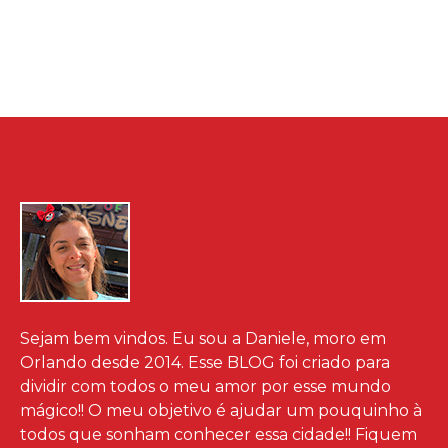
Sejam bem vindos. Eu sou a Daniele, moro em
Orlando desde 2014. Esse BLOG foi criado para
dividir com todos o meu amor por esse mundo
mágico!! O meu objetivo é ajudar um pouquinho à
todos que sonham conhecer essa cidade!! Fiquem