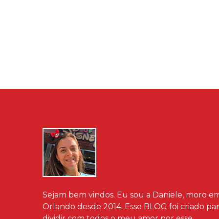
Sejam bem vindos. Eu sou a Daniele, moro e
Orlando desde 2014. Esse BLOG foi criado pa
dividir com todos o meu amor por esse