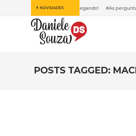
s Fofa da Disney Está Chegando!
#As perguntas que eu m
NOVIDADES
POSTS TAGGED: MAC