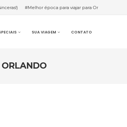
#Melhor época para viajar para Orlando: mês a mês (gui
SPECIAIS
SUA VIAGEM
CONTATO
M ORLANDO