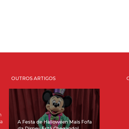
OUTROS ARTIGOS
m
ra
A Festa de Halloween Mais Fofa
da Disney Está Chegando!