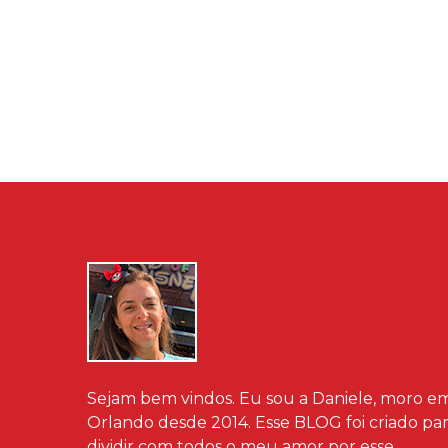
Sejam bem vindos. Eu sou a Daniele, moro e
Orlando desde 2014. Esse BLOG foi criado pa
dividir com todos o meu amor por esse