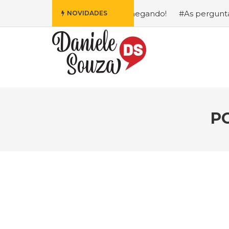
is Fofa da Disney Está Chegando!
#As perguntas que eu m
NOVIDADES
P