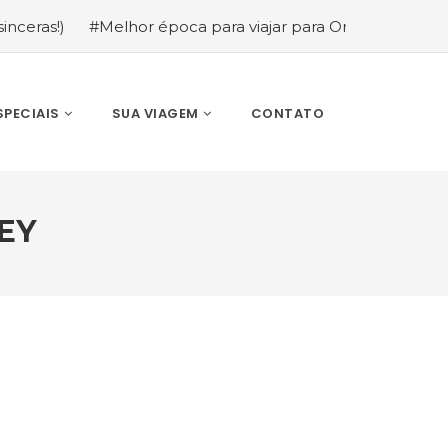
#Melhor época para viajar para Orlando: mês a mês (gui
SPECIAIS
SUA VIAGEM
CONTATO
EY