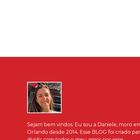
Sejam bem vindos. Eu sou a Daniele, moro e
Orlando desde 2014. Esse BLOG foi criado pa
dividir com todos o meu amor por esse