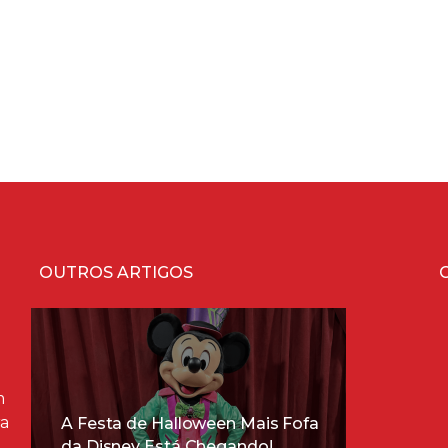
OUTROS ARTIGOS
m
ra
A Festa de Halloween Mais Fofa
da Disney Está Chegando!