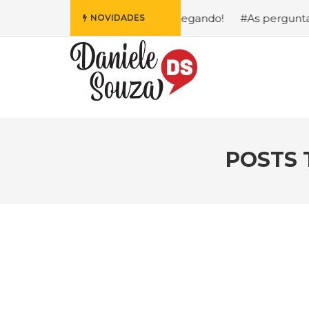
is Fofa da Disney Está Chegando!
#As perguntas que eu m
NOVIDADES
POSTS 