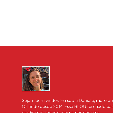
Sejam bem vindos. Eu sou a Daniele, moro e
Orlando desde 2014. Esse BLOG foi criado pa
dividir com todos o meu amor por esse