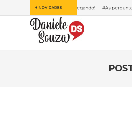
is Fofa da Disney Está Chegando!
#As perguntas que eu 
NOVIDADES
POST