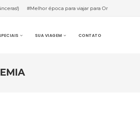
#Melhor época para viajar para Orlando: mês a mês (gu
SPECIAIS
SUA VIAGEM
CONTATO
DEMIA