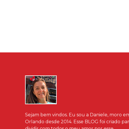
Sejam bem vindos. Eu sou a Daniele, moro e
Orlando desde 2014. Esse BLOG foi criado pa
dividir com todos o meu amor por esse