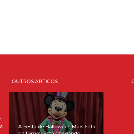
OUTROS ARTIGOS
m
ra
A Festa de Halloween Mais Fofa
da Disney Está Chegando!