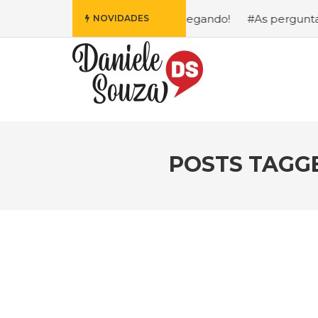
 Fofa da Disney Está Chegando!
#As perguntas que eu mai
NOVIDADES
POSTS TAGG