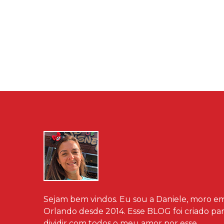
Sejam bem vindos. Eu sou a Daniele, moro e
Orlando desde 2014. Esse BLOG foi criado pa
dividir com todos o meu amor por esse