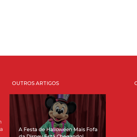
OUTROS ARTIGOS
m
ra
A Festa de Halloween Mais Fofa
da Disney Está Chegando!