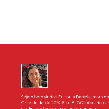
Sejam bem vindos. Eu sou a Daniele, moro e
Orlando desde 2014. Esse BLOG foi criado pa
dividir com todos o meu amor por esse