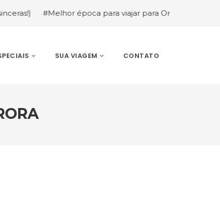
#Melhor época para viajar para Orlando: mês a mês (gui
SPECIAIS
SUA VIAGEM
CONTATO
URORA