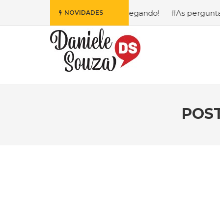
is Fofa da Disney Está Chegando!
#As perguntas que eu m
NOVIDADES
POST