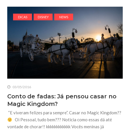
DICAS
DISNEY
NEWS
03/05/2016
Conto de fadas: Já pensou casar no
Magic Kingdom?
“E viveram felizes para sempre”. Casar no Magic Kingdom??
Oi Pessoal, tudo bem??? Noticia como essas dá até
vontade de chorar!! kkkkkkkkkkkk Vocês meninas já